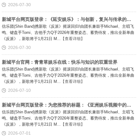
2026-07-30
新城平台网页版登录：《延安娱乐》：与创新，复兴与传承的交融之路》
信乐团(Shin Band)携新歌《反派》摇滚回归!由团长兼鼓手Michael、主唱飞
鸣、键盘手Tomi、吉他手力Q于2026年重整姿态、蓄势待发，推出全新单曲
《反派》，新歌将于1月21日 M...
【查看详细】
2026-07-30
新城平台官网：青青草娱乐在线：快乐与知识的双重世界
信乐团(Shin Band)携新歌《反派》摇滚回归!由团长兼鼓手Michael、主唱飞
鸣、键盘手Tomi、吉他手力Q于2026年重整姿态、蓄势待发，推出全新单曲
《反派》，新歌将于1月21日 M...
【查看详细】
2026-07-10
新城平台网页版登录：为您推荐的标题：《亚洲娱乐视频中的热点与趋势》
信乐团(Shin Band)携新歌《反派》摇滚回归!由团长兼鼓手Michael、主唱飞
鸣、键盘手Tomi、吉他手力Q于2026年重整姿态、蓄势待发，推出全新单曲
《反派》，新歌将于1月21日 M...
【查看详细】
2026-07-01