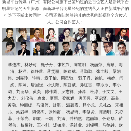
新城平台传媒（广州）有限公司旗下已签约过的近百位艺人是新城平台
明星经纪的天生资源，而新城平台明星经纪的签约艺人正在新城平台的
打造下不断出位同时，公司还将陆续
签约其他优秀的影视歌全方位艺
人。公司合作艺人：
李连杰、林妙可、甄子丹、张艺兴、陈道明、杨丽萍、鹿晗、海
清、杨洋、徐静蕾、蒋雯丽、陈建斌、蒋勤勤、张丰毅、梁朝
伟、刘嘉玲、许晴、章子怡、周星驰、 甄子丹、徐帆、梅婷、闫
妮、陈坤、唐国强、小沈阳、陈庭威、孙红雷、李冰冰、李小
璐、刘德华、黄奕、陈伟霆、罗志祥、孙淳、杜淳、于文文、王
力宏 、刘仪伟、袁泉、夏雨、梁家辉、唐国强、巫启贤、高菲、
黄渤、钟丽缇、马浚伟、舒淇 、温碧霞、释小龙、关礼杰、宋祖
儿、吴启华、魏俊杰、张钧甯 、杨思琦、李修贤、陈浩明、刘亦
菲、于荣光、胡歌、王凯、刘涛、井柏然、赵丽颖、任达华、苗
侨伟、黎耀祥、王小利、汤镇宗、汤镇业、刘锡明、马德钟、欧