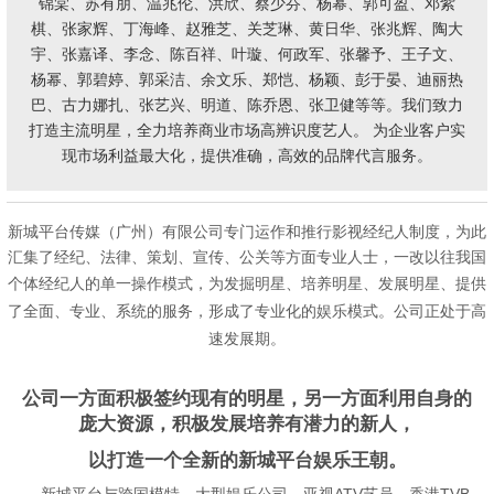
锦棠、苏有朋、温兆伦、洪欣、蔡少芬、杨幂、郭可盈、邓紫
棋、张家辉、丁海峰、赵雅芝、关芝琳、黄日华、张兆辉、陶大
宇、张嘉译、李念、陈百祥、
叶璇
、何政军、张馨予、王子文、
杨幂、郭碧婷、郭采洁、余文乐、郑恺、杨颖、彭于晏、迪丽热
巴、古力娜扎、张艺兴、明道、陈乔恩、张卫健等等。我们致力
打造主流明星，全力培养商业市场高辨识度艺人。 为企业客户实
现市场利益最大化，提供准确，高效的品牌代言服务。
新城平台传媒（广州）有限公司专门运作和推行影视经纪人制度，为此
汇集了经纪、法律、策划、宣传、公关等方面专业人士，一改以往我国
个体经纪人的单一操作
模
式，为发掘明星、培养明星、发展明星、提供
了全面、专业、系
统的服务，形成了专业化的娱乐模式。公司正处于高
速发展期。
公司一方面积极签约现有的明星，另一方面利用自身的
庞大资源，积极发展培养有潜力的新人，
以打造一个全新的新城平台娱乐王朝。