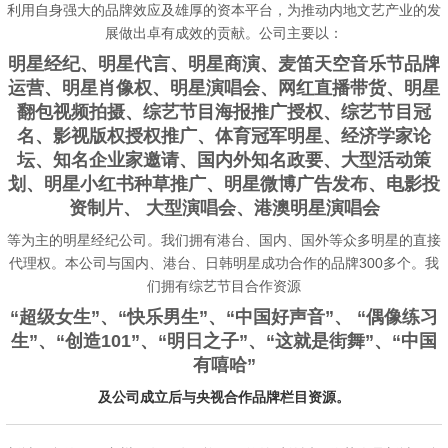
利用自身强大的品牌效应及雄厚的资本平台，为推动内地文艺产业的发
展做出卓有成效的贡献。公司主要以：
明星经纪、明星代言、明星商演、麦笛天空音乐节品牌
运营、明星肖像权、明星演唱会、网红直播带货、明星
翻包视频拍摄、综艺节目海报推广授权、综艺节目冠
名、影视版权授权推广、体育冠军明星、经济学家论
坛、知名企业家邀请、国内外知名政要、大型活动策
划、明星小红书种草推广、明星微博广告发布、电影投
资制片、 大型演唱会、港澳明星演唱会
等为主的明星经纪公司。我们拥有港台、国内、国外等众多明星的直接
代理权。本公司与国内、港台、日韩明星成功合作的品牌300多个。我
们拥有综艺节目合作资源
“
超级女生”、“快乐男生”、“中国好声音”、 “偶像练习
生”、“创造101”、“明日
之子”、“这就是街舞”、“
中国
有嘻哈”
及公司成立后与央视合作品牌栏目资源。