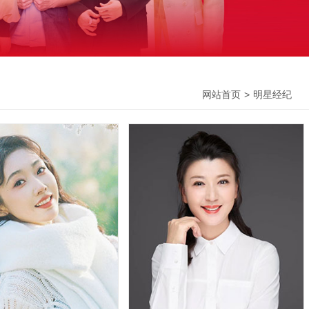
网站首页
>
明星经纪