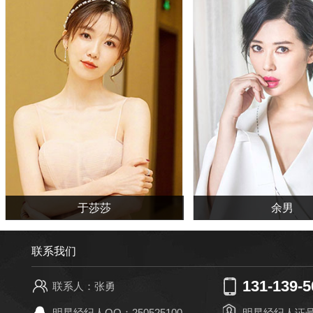
于莎莎
余男
联系我们
131-139-5
联系人：张勇
明星经纪人QQ：250525100
明星经纪人证号：4