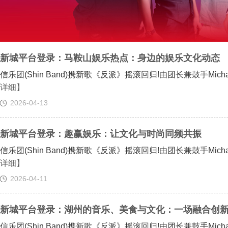
新城平台登录：马鞍山娱乐热点：身边的娱乐文化动态
信乐团(Shin Band)携新歌《反派》摇滚回归!由团长兼鼓手Mi
详细】
2026-04-13
新城平台登录：趣赢娱乐：让文化与时尚同频共振
信乐团(Shin Band)携新歌《反派》摇滚回归!由团长兼鼓手Mi
详细】
2026-04-11
新城平台登录：湖州的音乐、美食与文化：一场融合创
信乐团(Shin Band)携新歌《反派》摇滚回归!由团长兼鼓手Mi