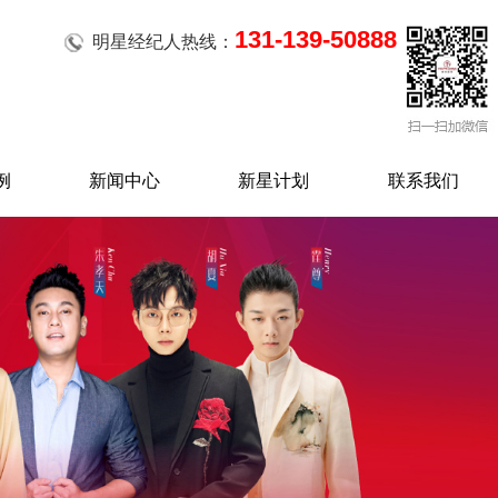
131-139-50888
明星经纪人热线：
例
新闻中心
新星计划
联系我们