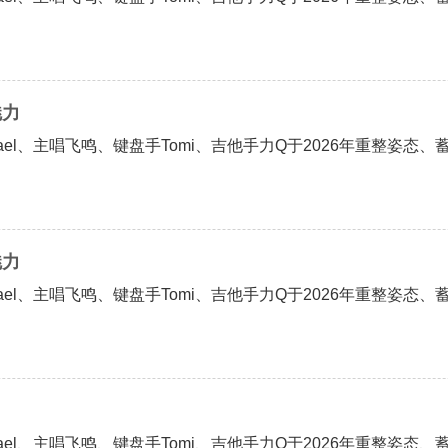
魅力
chael、主唱飞鸣、键盘手Tomi、吉他手力Q于2026年重整姿态
魅力
chael、主唱飞鸣、键盘手Tomi、吉他手力Q于2026年重整姿态
chael、主唱飞鸣、键盘手Tomi、吉他手力Q于2026年重整姿态