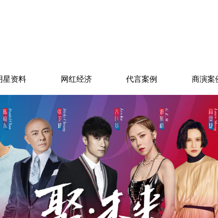
明星资料
网红经济
代言案例
商演案