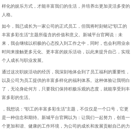
样化的娱乐方式，才能丰富我们的生活，并培养出更加灵活多变的
人格。
如今，我已成长为一家公司的正式员工，但我将时刻铭记“职工的
丰富多彩生活”主题所蕴含的价值和意义。新城平台官网说：未
来，我会继续以积极的心态投入到工作之中，同时，也会利用业余
时间来接触更多元化、更丰富的娱乐活动，以此来提升自己，实现
个人成长与职业发展。
通过这次职娱活动的经历，我深刻地体会到了员工福利的重要性，
以及公司为员工提供的丰富多样化的福利体系。这种体验让我明白
了，无论身处何方，只要我们保持积极乐观的态度，就能享受到丰
富多彩的生活。
，我想说：“职工的丰富多彩生活”主题，不仅仅是一个口号，它更
是一种信念和期待。新城平台官网以为：让我们一起努力，创造一
个更加和谐、健康的工作环境，为公司的成长和发展贡献自己的力