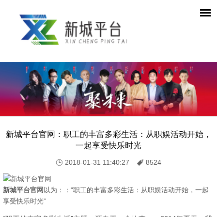
新城平台官网：职工的丰富多彩生活：从职娱活动开始，
一起享受快乐时光
2018-01-31 11:40:27
8524
新城平台官网
以为：：“职工的丰富多彩生活：从职娱活动开始，一起
享受快乐时光”