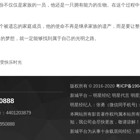
身份不仅仅是家族的一员，他还是一只拥有能力的生物。在这个过程
那个被遗忘的家庭成员，他的使命不再是继承家族的遗产，而是要让
己的梦想，就一定能够找到属于自己的光明之路。
受快乐时光
版权所有 © 2016-2020
粤ICP备190
新城平台 -- 明星经纪 明星代言 
0888
明星经纪人：张勇（微信同手机号)：131
401203879
本网站所有影音著作权均属本站所有
知，我公司会尽快更改，敬请谅解！
50888
新城平台为从事十余载居间经纪，所