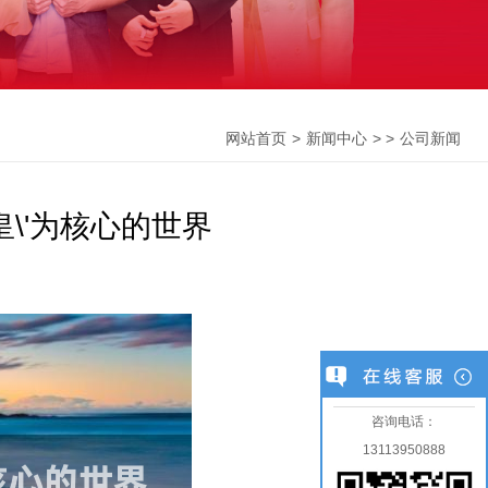
网站首页
>
新闻中心
> >
公司新闻
\'为核心的世界
咨询电话：
13113950888