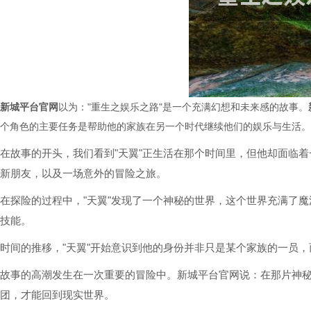
新城平台官网
以为："重生之娱乐之路"是一个充满幻想和未来感的故事。
个角色的主要任务是帮助他的家族在另一个时代继续他们的娱乐与生活。
在故事的开头，我们看到"天翼"正生活在那个时间里，但他却面临
新朋友，以及一场意外的冒险之旅。
在探险的过程中，"天翼"发现了一个神秘的世界，这个世界充满了
技能。
时间的推移，"天翼"开始意识到他的身份并非只是某个家族的一员
故事的高潮发生在一次重要的冒险中。新城平台官网说：在那片神秘
团，才能回到现实世界。