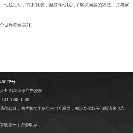
中，他也经历了许多挑战，但最终他找到了解决问题的方法，并与家
整个世界都更美好。
45022号
明星演出 明星肖像广告授权
-1395-0888
请勿转载，图片和文字信息来自互联网，如涉及侵权等问题请来电告
有明星一手资源联系!。