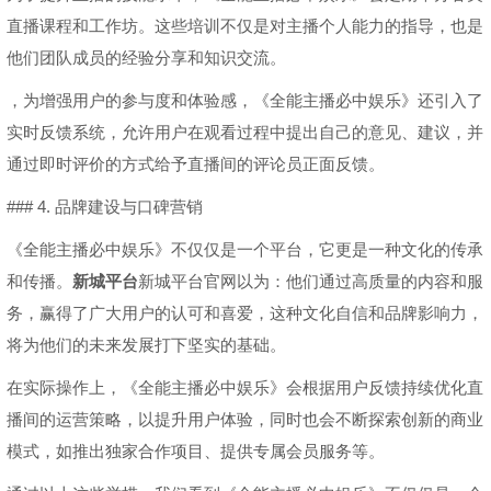
直播课程和工作坊。这些培训不仅是对主播个人能力的指导，也是
他们团队成员的经验分享和知识交流。
，为增强用户的参与度和体验感，《全能主播必中娱乐》还引入了
实时反馈系统，允许用户在观看过程中提出自己的意见、建议，并
通过即时评价的方式给予直播间的评论员正面反馈。
### 4. 品牌建设与口碑营销
《全能主播必中娱乐》不仅仅是一个平台，它更是一种文化的传承
和传播。
新城平台
新城平台官网以为：他们通过高质量的内容和服
务，赢得了广大用户的认可和喜爱，这种文化自信和品牌影响力，
将为他们的未来发展打下坚实的基础。
在实际操作上，《全能主播必中娱乐》会根据用户反馈持续优化直
播间的运营策略，以提升用户体验，同时也会不断探索创新的商业
模式，如推出独家合作项目、提供专属会员服务等。