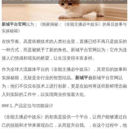
新城平台官网
以为：《独家揭秘：《全能主播必中娱乐》的幕后故事与
实操秘籍》
在快节奏、高度依赖技术的人类社会里，直播已经不再只是娱乐的
一种方式，而是被赋予了新的角色。新城平台官网以为：它作为连
接人们情感和现实的桥梁，让生活变得丰富多样。
作为全球大流媒体平台的《全能主播必中娱乐》，其背后的故事和
实操秘籍，无疑是全行业的智慧结晶。
新城平台
新城平台官网以
为：他们不仅仅在技术上进行创新，更是在如何将这些新鲜理念融
入到实际的工作中，以实现商业价值最大化。
### 1. 产品定位与功能设计
《全能主播必中娱乐》的初衷是提供一个平台，让用户能够通过自
己的技能和才华来展现自己，从而提升自我。，在这个过程中，他