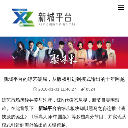
新城平台的综艺破局，从版权引进到模式输出的十年跨越
2018-01-31 11:40:27
8524
综艺市场历经井喷与洗牌，综N代疲态尽显，新节目突围艰
难。在此背景下，
新城平台
的综艺板块却以黑马之姿连推《演
技派的诞生》《乐高大师·中国版》等多档高分节目，并实现从
模式引进到海外输出的关键跨越。